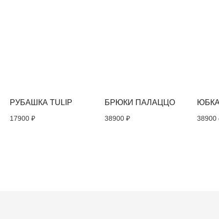
Политикой обработки персональных
данных
ПОДПИСАТЬСЯ
Политика конфиденциальности
Публичная оферта
TRU. 2026
РУБАШКА TULIP
БРЮКИ ПАЛАЦЦО
ЮБКА
17900
₽
38900
₽
38900