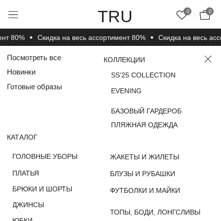
TRU
0
0
т 80%
Cкидка на весь ассортимент 80%
Cкидка на весь ассо
Посмотреть все
КОЛЛЕКЦИИ
Новинки
SS’25 COLLECTION
Готовые образы
EVENING
БАЗОВЫЙ ГАРДЕРОБ
ПЛЯЖНАЯ ОДЕЖДА
КАТАЛОГ
ГОЛОВНЫЕ УБОРЫ
ЖАКЕТЫ И ЖИЛЕТЫ
ПЛАТЬЯ
БЛУЗЫ И РУБАШКИ
БРЮКИ И ШОРТЫ
ФУТБОЛКИ И МАЙКИ
ДЖИНСЫ
ТОПЫ, БОДИ, ЛОНГСЛИВЫ
ЮБКИ
НОСКИ, ЧУЛКИ И
ДЖЕМПЕРЫ, СВИТЕРЫ
КОЛГОТКИ
И КАРДИГАНЫ
ВЕРХНЯЯ ОДЕЖДА
КОМПЛЕКТЫ
ПОКУПАТЕЛЯМ
О КОМПАНИИ