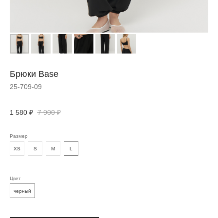
Брюки Base
25-709-09
1 580
₽
7 900
₽
ДОПОЛНИТЬ
Размер
ОБРАЗ
XS
S
M
L
Цвет
черный