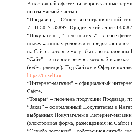
В настоящей оферте нижеприведенные терми
неотъемлемой частью:
“Продавец”, – Общество с ограниченной от
ИНН 5017133897 ​​Юридический адрес 143582, 
“Покупатель”, “Пользователь” – любое физи
нижеуказанных условиях и предоставившее 
на Сайте, которые могут быть использованы
“Сайт” – интернет-ресурс, который включае
(веб-страницы). Под Сайтом в Оферте понима
https://truself.ru
“Интернет-магазин” – официальный интернет
Сайте.
“Товары” – перечень продукции Продавца, п
“Заказ” – оформленный Покупателем в Интерн
выбранных Покупателем в Интернет-магазин
(электронная форма, размещенная на Сайте)
“Служба доставки” – собственная служба дос