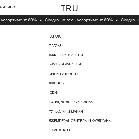
TRU
В
сортимент 80%
Cкидка на весь ассортимент 80%
Cкидка на ве
КАТАЛОГ
О КОМПАНИИ
ПЛАТЬЯ
О БРЕНДЕ
ЖАКЕТЫ И ЖИЛЕТЫ
КОНТАКТЫ
БЛУЗЫ И РУБАШКИ
БРЮКИ И ШОРТЫ
ДЖИНСЫ
ЮБКИ
ТОПЫ, БОДИ, ЛОНГСЛИВЫ
ФУТБОЛКИ И МАЙКИ
ДЖЕМПЕРЫ, СВИТЕРЫ И КАРДИГАНЫ
КОМПЛЕКТЫ
НОСКИ, ЧУЛКИ И КОЛГОТКИ
ГОЛОВНЫЕ УБОРЫ