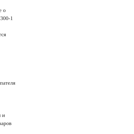
е о
2300-1
тся
упателя
 и
варов