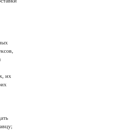
оставки
ных
ексов,
м
х, их
оих
ать
авцу;