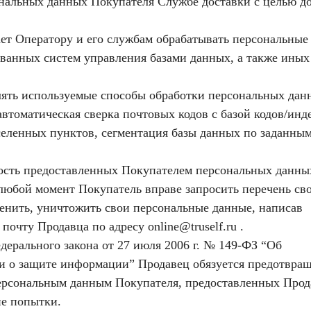
сональных данных Покупателя Службе доставки с целью д
ает Оператору и его службам обрабатывать персональные
ванных систем управления базами данных, а также иных
елять используемые способы обработки персональных дан
автоматическая сверка почтовых кодов с базой кодов/инд
селенных пунктов, сегментация базы данных по заданны
ость предоставленных Покупателем персональных данны
 любой момент Покупатель вправе запросить перечень св
енить, уничтожить свои персональные данные, написав
очту Продавца по адресу online@truself.ru .
едерального закона от 27 июля 2006 г. № 149-ФЗ “Об
 о защите информации” Продавец обязуется предотвращ
ерсональным данным Покупателя, предоставленных Прод
ие попытки.