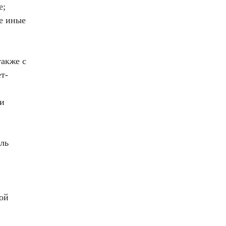
е;
же иные
также с
т-
 и
ель
ной