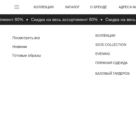
АДРЕСА МАГАЗИНО
КОЛЛЕКЦИИ
КАТАЛОГ
О БРЕНДЕ
ент 80%
Cкидка на весь ассортимент 80%
Cкидка на весь ас
КОЛЛЕКЦИИ
Посмотреть все
SS’25 COLLECTION
Новинки
EVENING
Готовые образы
ПЛЯЖНАЯ ОДЕЖДА
БАЗОВЫЙ ГАРДЕРОБ