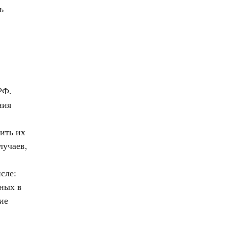
ь
РФ.
ния
ить их
лучаев,
сле:
нных в
ие