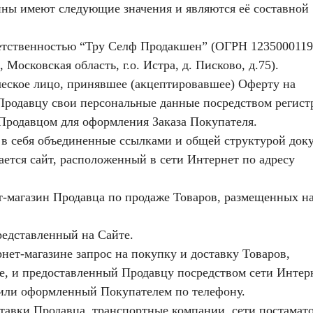
ны имеют следующие значения и являются её составной
ветственностью “Тру Селф Продакшен” (ОГРН 1235000119
Московская область, г.о. Истра, д. Писково, д.75).
ческое лицо, принявшее (акцептировавшее) Оферту на
Продавцу свои персональные данные посредством регист
 Продавцом для оформления Заказа Покупателя.
т в себя объединенные ссылками и общей структурой док
ется сайт, расположенный в сети Интернет по адресу
-магазин Продавца по продаже Товаров, размещенных н
редставленный на Сайте.
ет-магазине запрос на покупку и доставку Товаров,
е, и предоставленный Продавцу посредством сети Интер
 или оформленный Покупателем по телефону.
тавки Продавца, транспортные компании, сети постамат