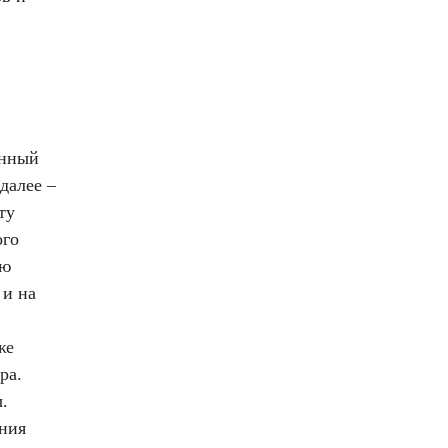
анный
далее –
ту
ого
ию
 и на
же
ра.
.
ения