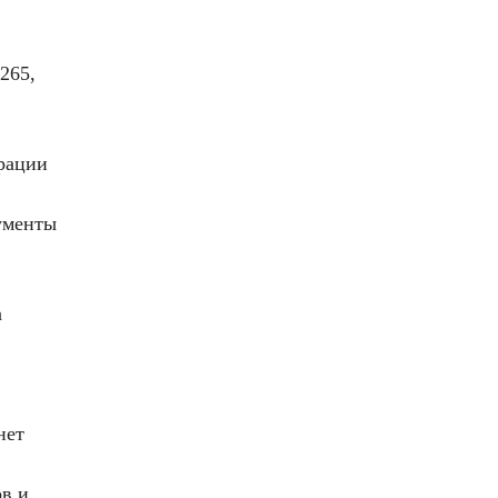
265,
рации
ументы
а
нет
ов и