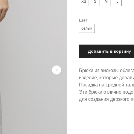
XS
S
M
L
Цвет
белый
Добавить в корзину
Брюки из вискозы облег
изделие, которые добав
Посадка на средней тал
Эти брюки отлично подой
для создания дерзкого п