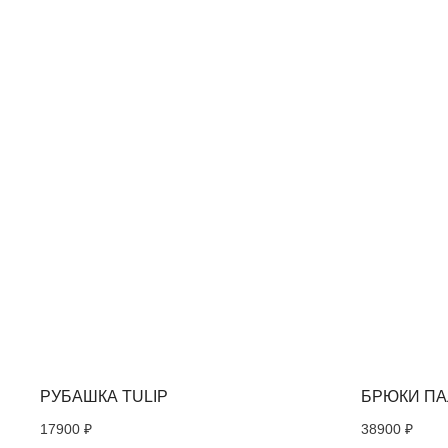
ВАС МОЖЕТ ЗАИНТ
РУБАШКА TULIP
БРЮКИ П
17900
₽
38900
₽