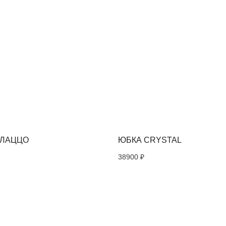
СОЦСЕТИ
НАШИ ПОД
ВСЕХ НОВ
ПРЕДЛОЖ
Instagram*
АЛАЦЦО
ЮБКА CRYSTAL
Telegram
38900
₽
Я соглас
персонал
Политик
*Instagram, продукт компании Meta, которая
признана экстремистской организацией в
России