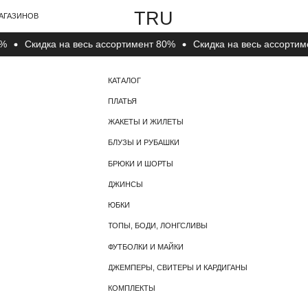
TRU
В
Cкидка на весь ассортимент 80%
Cкидка на весь ассортимент 
КАТАЛОГ
О КОМПАНИИ
ПЛАТЬЯ
О БРЕНДЕ
ЖАКЕТЫ И ЖИЛЕТЫ
КОНТАКТЫ
БЛУЗЫ И РУБАШКИ
БРЮКИ И ШОРТЫ
ДЖИНСЫ
ЮБКИ
ТОПЫ, БОДИ, ЛОНГСЛИВЫ
ФУТБОЛКИ И МАЙКИ
ДЖЕМПЕРЫ, СВИТЕРЫ И КАРДИГАНЫ
КОМПЛЕКТЫ
НОСКИ, ЧУЛКИ И КОЛГОТКИ
ГОЛОВНЫЕ УБОРЫ