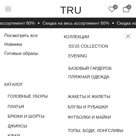
TRU
0
0
ссортимент 80%
Cкидка на весь ассортимент 80%
Cкидка на 
Посмотреть все
КОЛЛЕКЦИИ
Новинки
SS’25 COLLECTION
Готовые образы
EVENING
БАЗОВЫЙ ГАРДЕРОБ
ПЛЯЖНАЯ ОДЕЖДА
КАТАЛОГ
ГОЛОВНЫЕ УБОРЫ
ЖАКЕТЫ И ЖИЛЕТЫ
ПЛАТЬЯ
БЛУЗЫ И РУБАШКИ
БРЮКИ И ШОРТЫ
ФУТБОЛКИ И МАЙКИ
ДЖИНСЫ
ТОПЫ, БОДИ, ЛОНГСЛИВЫ
ЮБКИ
НОСКИ, ЧУЛКИ И
ДЖЕМПЕРЫ, СВИТЕРЫ
КОЛГОТКИ
И КАРДИГАНЫ
ВЕРХНЯЯ ОДЕЖДА
КОМПЛЕКТЫ
ПОКУПАТЕЛЯМ
О КОМПАНИИ