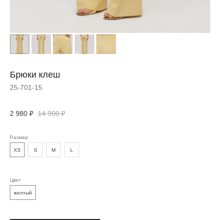
Брюки клеш
25-701-15
2 980
₽
14 900
₽
ДОПОЛНИТЬ
Размер
ОБРАЗ
XS
S
M
L
Цвет
желтый