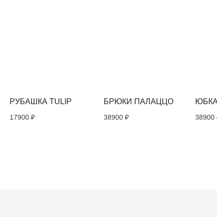
Политикой обработки персональных
данных
ПОДПИСАТЬСЯ
Политика конфиденциальности
Публичная оферта
TRU. 2026
РУБАШКА TULIP
БРЮКИ ПАЛАЦЦО
ЮБКА
17900
₽
38900
₽
38900