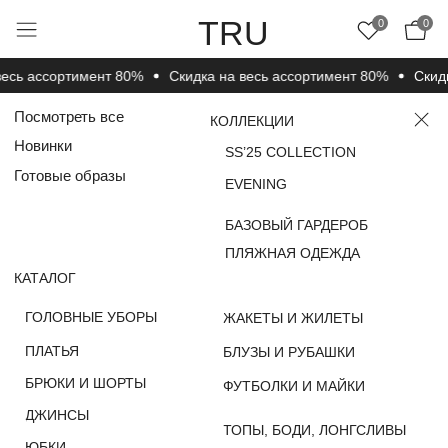
TRU
0
0
сь ассортимент 80%
Cкидка на весь ассортимент 80%
Cкидка
Посмотреть все
КОЛЛЕКЦИИ
Новинки
SS’25 COLLECTION
Готовые образы
EVENING
БАЗОВЫЙ ГАРДЕРОБ
ПЛЯЖНАЯ ОДЕЖДА
КАТАЛОГ
ГОЛОВНЫЕ УБОРЫ
ЖАКЕТЫ И ЖИЛЕТЫ
ПЛАТЬЯ
БЛУЗЫ И РУБАШКИ
БРЮКИ И ШОРТЫ
ФУТБОЛКИ И МАЙКИ
ДЖИНСЫ
ТОПЫ, БОДИ, ЛОНГСЛИВЫ
ЮБКИ
НОСКИ, ЧУЛКИ И
ДЖЕМПЕРЫ, СВИТЕРЫ
КОЛГОТКИ
И КАРДИГАНЫ
ВЕРХНЯЯ ОДЕЖДА
КОМПЛЕКТЫ
ПОКУПАТЕЛЯМ
О КОМПАНИИ