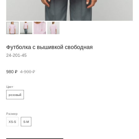
Футболка с вышивкой свободная
24-201-45
980
₽
4 900
₽
Цвет
розовый
Размер
ДОПОЛНИТЬ
XS-S
S-M
ОБРАЗ