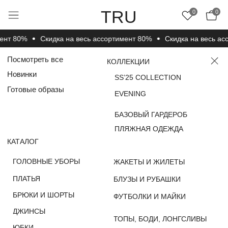
TRU
0
0
нт 80%
Cкидка на весь ассортимент 80%
Cкидка на весь ассо
Посмотреть все
КОЛЛЕКЦИИ
Новинки
SS’25 COLLECTION
Готовые образы
EVENING
БАЗОВЫЙ ГАРДЕРОБ
ПЛЯЖНАЯ ОДЕЖДА
КАТАЛОГ
ГОЛОВНЫЕ УБОРЫ
ЖАКЕТЫ И ЖИЛЕТЫ
ПЛАТЬЯ
БЛУЗЫ И РУБАШКИ
БРЮКИ И ШОРТЫ
ФУТБОЛКИ И МАЙКИ
ДЖИНСЫ
ТОПЫ, БОДИ, ЛОНГСЛИВЫ
ЮБКИ
НОСКИ, ЧУЛКИ И
ДЖЕМПЕРЫ, СВИТЕРЫ
КОЛГОТКИ
И КАРДИГАНЫ
ВЕРХНЯЯ ОДЕЖДА
КОМПЛЕКТЫ
ПОКУПАТЕЛЯМ
О КОМПАНИИ