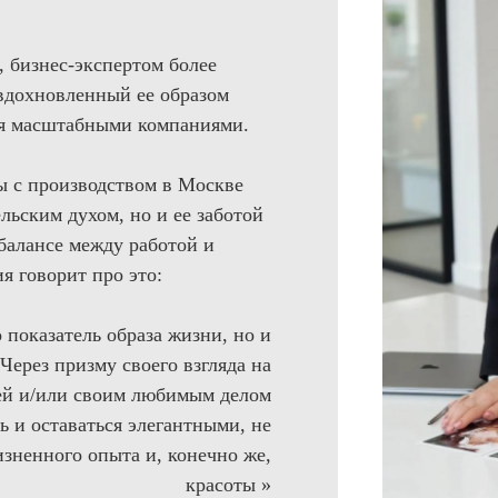
 бизнес-экспертом более
 вдохновленный ее образом
мя масштабными компаниями.
ы с производством в Москве
льским духом, но и ее заботой
 балансе между работой и
я говорит про это:
о показатель образа жизни, но и
Через призму своего взгляда на
ьей и/или своим любимым делом
и оставаться элегантными, не
изненного опыта и, конечно же,
красоты »