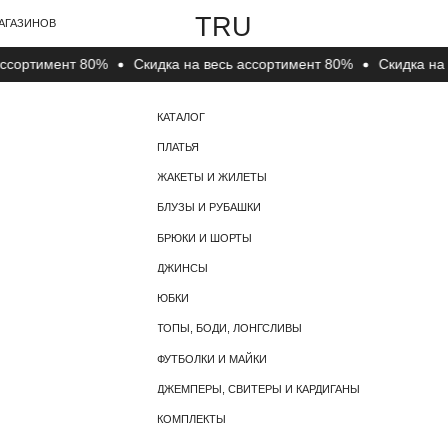
TRU
В
ртимент 80%
Cкидка на весь ассортимент 80%
Cкидка на вес
КАТАЛОГ
О КОМПАНИИ
ПЛАТЬЯ
О БРЕНДЕ
ЖАКЕТЫ И ЖИЛЕТЫ
КОНТАКТЫ
БЛУЗЫ И РУБАШКИ
БРЮКИ И ШОРТЫ
ДЖИНСЫ
ЮБКИ
ТОПЫ, БОДИ, ЛОНГСЛИВЫ
ФУТБОЛКИ И МАЙКИ
ДЖЕМПЕРЫ, СВИТЕРЫ И КАРДИГАНЫ
КОМПЛЕКТЫ
НОСКИ, ЧУЛКИ И КОЛГОТКИ
ГОЛОВНЫЕ УБОРЫ