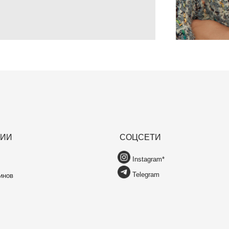
Telegram
Я соглас
персонал
Политик
*Instagram, продукт компании Meta, которая
признана экстремистской организацией в
России
Политика конфиденциальности
Публичная