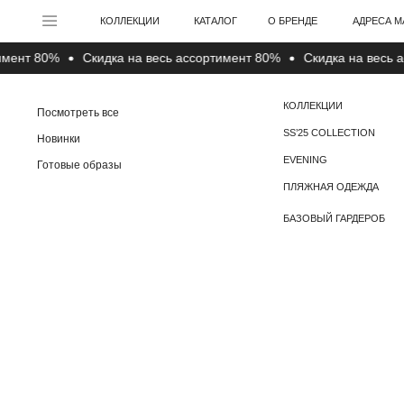
АДРЕСА МАГАЗИНО
КОЛЛЕКЦИИ
КАТАЛОГ
О БРЕНДЕ
нт 80%
Cкидка на весь ассортимент 80%
Cкидка на весь ассо
КОЛЛЕКЦИИ
Посмотреть все
SS’25 COLLECTION
Новинки
EVENING
Готовые образы
ПЛЯЖНАЯ ОДЕЖДА
БАЗОВЫЙ ГАРДЕРОБ