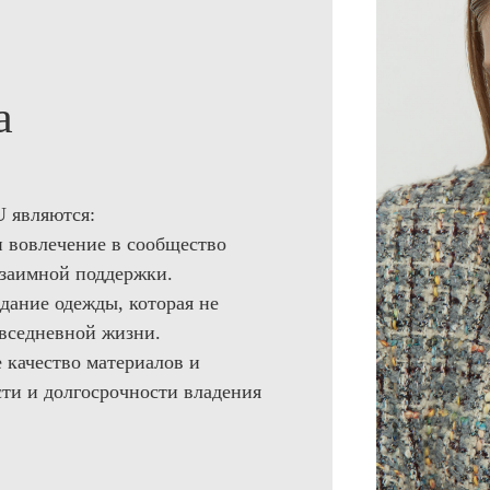
а
 являются:
 вовлечение в сообщество
взаимной поддержки.
дание одежды, которая не
овседневной жизни.
 качество материалов и
сти и долгосрочности владения
СОЦСЕТИ
НАШИ ПОД
ВСЕХ НОВ
ПРЕДЛОЖ
Instagram*