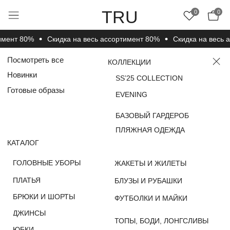
TRU
0
0
мент 80%
Cкидка на весь ассортимент 80%
Cкидка на весь ас
Посмотреть все
КОЛЛЕКЦИИ
Новинки
SS’25 COLLECTION
Готовые образы
EVENING
БАЗОВЫЙ ГАРДЕРОБ
ПЛЯЖНАЯ ОДЕЖДА
КАТАЛОГ
ГОЛОВНЫЕ УБОРЫ
ЖАКЕТЫ И ЖИЛЕТЫ
ПЛАТЬЯ
БЛУЗЫ И РУБАШКИ
БРЮКИ И ШОРТЫ
ФУТБОЛКИ И МАЙКИ
ДЖИНСЫ
ТОПЫ, БОДИ, ЛОНГСЛИВЫ
ЮБКИ
НОСКИ, ЧУЛКИ И
ДЖЕМПЕРЫ, СВИТЕРЫ
КОЛГОТКИ
И КАРДИГАНЫ
ВЕРХНЯЯ ОДЕЖДА
КОМПЛЕКТЫ
ПОКУПАТЕЛЯМ
О КОМПАНИИ