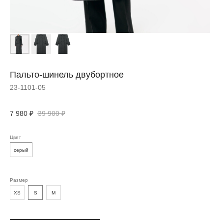
Пальто-шинель двубортное
23-1101-05
7 980
₽
39 900
₽
Цвет
серый
Размер
ДОПОЛНИТЬ
XS
S
M
ОБРАЗ