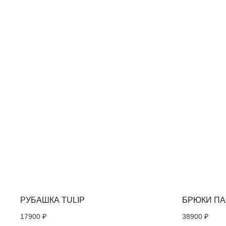
ВАС МОЖЕТ ЗАИНТ
РУБАШКА TULIP
БРЮКИ П
17900
₽
38900
₽