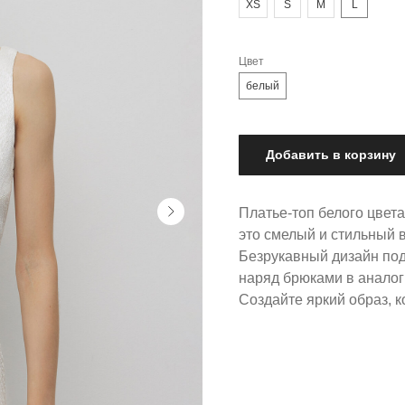
XS
S
M
L
Цвет
белый
Добавить в корзину
Платье-топ белого цвет
это смелый и стильный 
Безрукавный дизайн под
наряд брюками в аналог
Создайте яркий образ, 