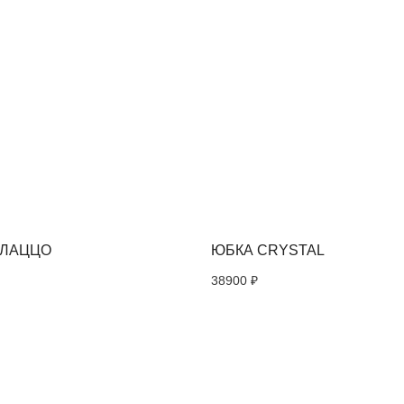
СОЦСЕТИ
НАШИ ПОД
ВСЕХ НОВ
ПРЕДЛОЖ
Instagram*
АЛАЦЦО
ЮБКА CRYSTAL
Telegram
38900
₽
Я соглас
персонал
Политик
*Instagram, продукт компании Meta, которая
признана экстремистской организацией в
России