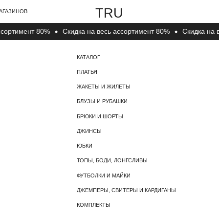
TRU
В
тимент 80%
Cкидка на весь ассортимент 80%
Cкидка на весь
КАТАЛОГ
О КОМПАНИИ
ПЛАТЬЯ
О БРЕНДЕ
ЖАКЕТЫ И ЖИЛЕТЫ
КОНТАКТЫ
БЛУЗЫ И РУБАШКИ
БРЮКИ И ШОРТЫ
ДЖИНСЫ
ЮБКИ
ТОПЫ, БОДИ, ЛОНГСЛИВЫ
ФУТБОЛКИ И МАЙКИ
ДЖЕМПЕРЫ, СВИТЕРЫ И КАРДИГАНЫ
КОМПЛЕКТЫ
НОСКИ, ЧУЛКИ И КОЛГОТКИ
ГОЛОВНЫЕ УБОРЫ