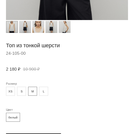
Топ из тонкой шерсти
24-105-00
2 180
₽
10 900
₽
Размер
XS
S
M
L
Цвет
белый
ДОПОЛНИТЬ