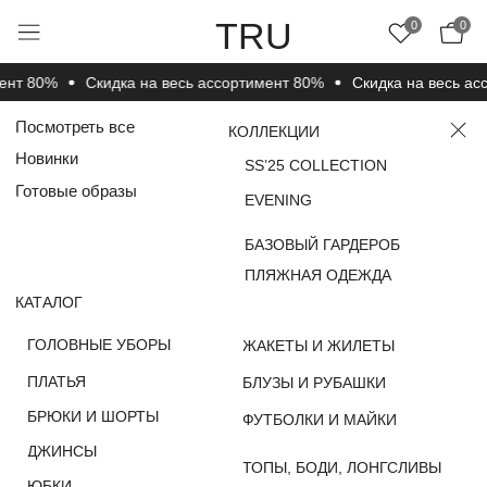
TRU
0
0
т 80%
Cкидка на весь ассортимент 80%
Cкидка на весь ассо
Посмотреть все
КОЛЛЕКЦИИ
Новинки
SS’25 COLLECTION
Готовые образы
EVENING
БАЗОВЫЙ ГАРДЕРОБ
ПЛЯЖНАЯ ОДЕЖДА
КАТАЛОГ
ГОЛОВНЫЕ УБОРЫ
ЖАКЕТЫ И ЖИЛЕТЫ
ПЛАТЬЯ
БЛУЗЫ И РУБАШКИ
БРЮКИ И ШОРТЫ
ФУТБОЛКИ И МАЙКИ
ДЖИНСЫ
ТОПЫ, БОДИ, ЛОНГСЛИВЫ
ЮБКИ
НОСКИ, ЧУЛКИ И
ДЖЕМПЕРЫ, СВИТЕРЫ
КОЛГОТКИ
И КАРДИГАНЫ
ВЕРХНЯЯ ОДЕЖДА
КОМПЛЕКТЫ
ПОКУПАТЕЛЯМ
О КОМПАНИИ