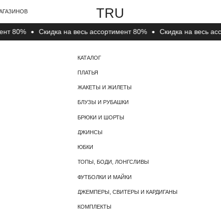
TRU
В
80%
Cкидка на весь ассортимент 80%
Cкидка на весь ассорт
КАТАЛОГ
О КОМПАНИИ
ПЛАТЬЯ
О БРЕНДЕ
ЖАКЕТЫ И ЖИЛЕТЫ
КОНТАКТЫ
БЛУЗЫ И РУБАШКИ
БРЮКИ И ШОРТЫ
ДЖИНСЫ
ЮБКИ
ТОПЫ, БОДИ, ЛОНГСЛИВЫ
ФУТБОЛКИ И МАЙКИ
ДЖЕМПЕРЫ, СВИТЕРЫ И КАРДИГАНЫ
КОМПЛЕКТЫ
НОСКИ, ЧУЛКИ И КОЛГОТКИ
ГОЛОВНЫЕ УБОРЫ