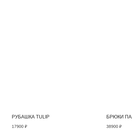
ВАС МОЖЕТ ЗАИНТ
РУБАШКА TULIP
БРЮКИ П
17900
₽
38900
₽