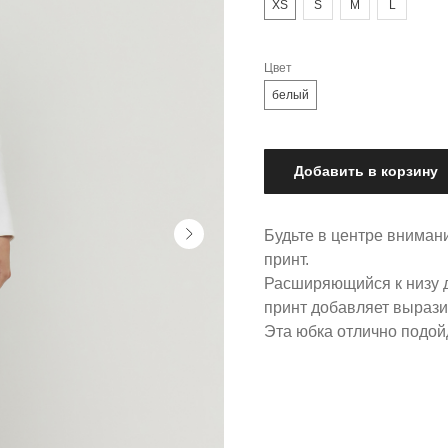
XS
S
M
L
Цвет
белый
Добавить в корзину
Будьте в центре вниман
принт.
Расширяющийся к низу д
принт добавляет вырази
Эта юбка отлично подой