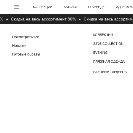
АДРЕСА МАГАЗИНО
КОЛЛЕКЦИИ
КАТАЛОГ
О БРЕНДЕ
Cкидка на весь ассортимент 80%
Cкидка на весь ассортимент 
КОЛЛЕКЦИИ
Посмотреть все
SS’25 COLLECTION
Новинки
EVENING
Готовые образы
ПЛЯЖНАЯ ОДЕЖДА
БАЗОВЫЙ ГАРДЕРОБ