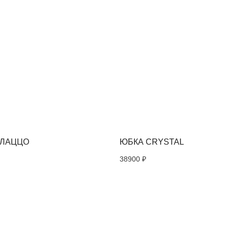
СОЦСЕТИ
НАШИ ПОД
ВСЕХ НОВ
ПРЕДЛОЖ
Instagram*
АЛАЦЦО
ЮБКА CRYSTAL
Telegram
38900
₽
Я соглас
персонал
Политик
*Instagram, продукт компании Meta, которая
признана экстремистской организацией в
России