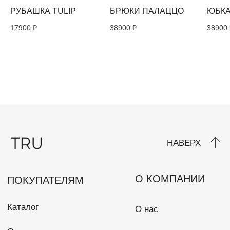
РУБАШКА TULIP
БРЮКИ ПАЛАЦЦО
ЮБКА
17900
₽
38900
₽
38900