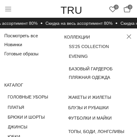
TRU
0
0
ассортимент 80%
Cкидка на весь ассортимент 80%
Cкидка на
Посмотреть все
КОЛЛЕКЦИИ
Новинки
SS’25 COLLECTION
Готовые образы
EVENING
БАЗОВЫЙ ГАРДЕРОБ
ПЛЯЖНАЯ ОДЕЖДА
КАТАЛОГ
ГОЛОВНЫЕ УБОРЫ
ЖАКЕТЫ И ЖИЛЕТЫ
ПЛАТЬЯ
БЛУЗЫ И РУБАШКИ
БРЮКИ И ШОРТЫ
ФУТБОЛКИ И МАЙКИ
ДЖИНСЫ
ТОПЫ, БОДИ, ЛОНГСЛИВЫ
ЮБКИ
НОСКИ, ЧУЛКИ И
ДЖЕМПЕРЫ, СВИТЕРЫ
КОЛГОТКИ
И КАРДИГАНЫ
ВЕРХНЯЯ ОДЕЖДА
КОМПЛЕКТЫ
ПОКУПАТЕЛЯМ
О КОМПАНИИ