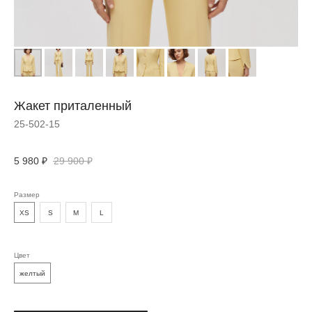
Жакет приталенный
25-502-15
5 980
₽
29 900
₽
Размер
XS
S
M
L
Цвет
желтый
ДОПОЛНИТЬ